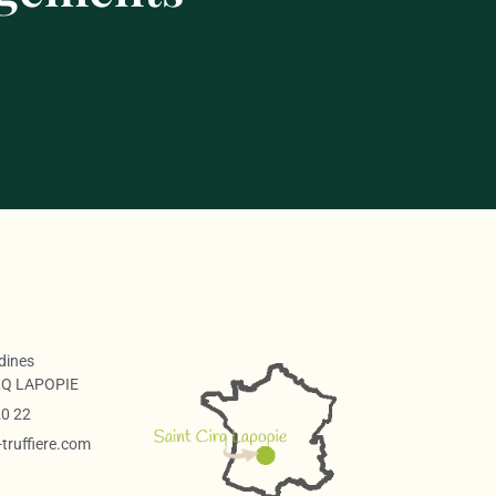
adines
RQ LAPOPIE
20 22
ruffiere.com