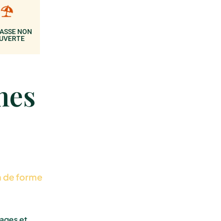
ASSE NON
UVERTE
mes
n de forme
ages et