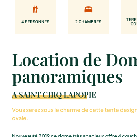
TERR
4 PERSONNES
2 CHAMBRES
CO
Location de Do
panoramiques
A SAINT CIRQ LAPOPIE
Vous serez sous le charme de cette tente desig
ovale.
Nouveauté 2019 ce dome très spacieux offre 4 couch