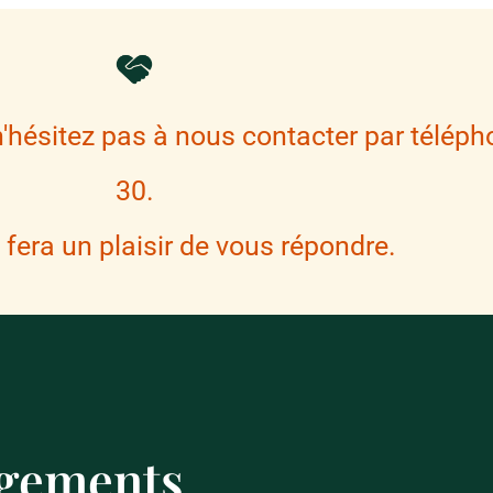
hésitez pas à nous contacter par téléph
30.
fera un plaisir de vous répondre.
rgements